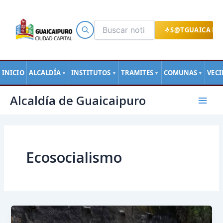
Ir
al
contenido
S@TGUAICA EN
INICIO
ALCALDÍA
INSTITUTOS
TRAMITES
COMUNAS
VEC
▼
▼
▼
▼
Paginación
Mai
Alcaldía de Guaicaipuro
de
Men
entradas
Ecosocialismo