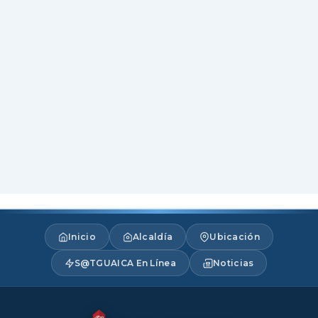
Inicio
Alcaldía
Ubicación
S@TGUAICA En Línea
Noticias