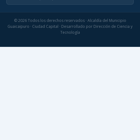
© 2026 Todos los derechos reservados · Alcaldía del Municipio
Guaicaipuro · Ciudad Capital · Desarrollado por Dirección de Ciencia y
Tecnología