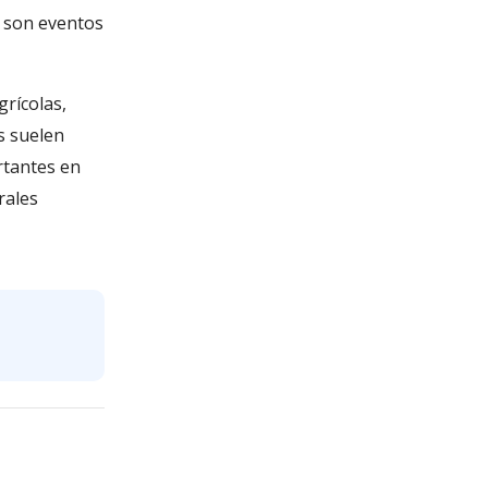
la son eventos
grícolas,
s suelen
rtantes en
rales