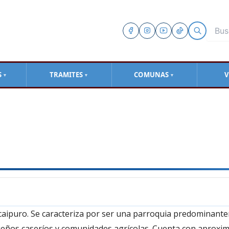
S
TRAMITES
COMUNAS
V
▼
▼
▼
icaipuro. Se caracteriza por ser una parroquia predominant
ueños caseríos y comunidades agrícolas. Cuenta con aprox