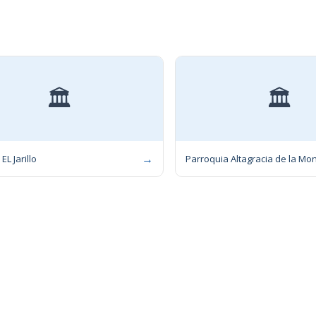
🏛
🏛
→
L Jarillo
Parroquia Altagracia de la Mo