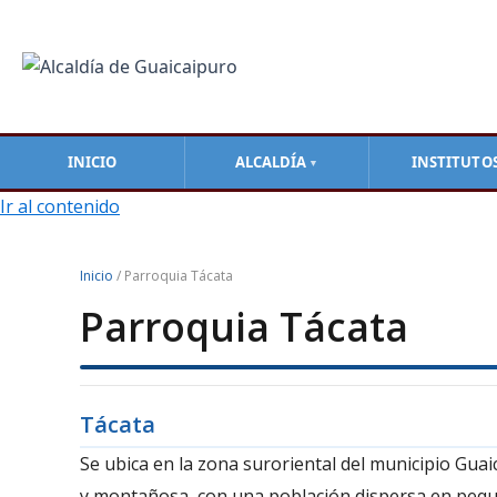
INICIO
ALCALDÍA
INSTITUTO
▼
Ir al contenido
Inicio
/ Parroquia Tácata
Parroquia Tácata
Tácata
Se ubica en la zona suroriental del municipio Gua
y montañosa, con una población dispersa en peq