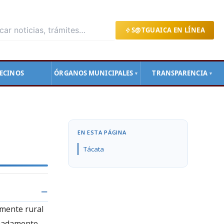
S@TGUAICA EN LÍNEA
ECINOS
ÓRGANOS MUNICIPALES
TRANSPARENCIA
▼
▼
EN ESTA PÁGINA
Tácata
emente rural
imadamente