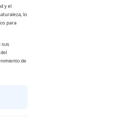
d y el
aturaleza, lo
ios para
e sus
 del
tenimiento de