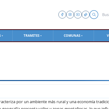
S
TRAMITES
COMUNAS
V
▼
▼
▼
caracteriza por un ambiente más rural y una economía tradic
 Su geografía presenta valles y zonas montañosas, lo que infl