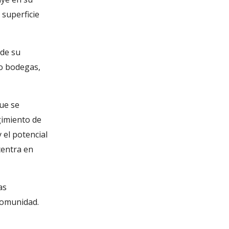
 superficie
 de su
mo bodegas,
que se
gimiento de
el potencial
centra en
as
comunidad.