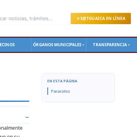
S@TGUAICA EN LÍNEA
ECINOS
ÓRGANOS MUNICIPALES
TRANSPARENCIA
▼
▼
EN ESTA PÁGINA
Paracotos
ionalmente
uye en su