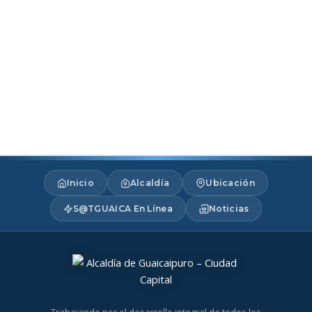
Inicio
Alcaldía
Ubicación
S@TGUAICA En Línea
Noticias