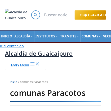
S@TGUAICA EN L
INICIO
ALCALDÍA
INSTITUTOS
TRAMITES
COMUNAS
VEC
▼
▼
▼
▼
Ir al contenido
Alcaldía de Guaicaipuro
Main Menu
Inicio
/ comunas Paracotos
comunas Paracotos