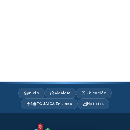
Inicio
Alcaldía
Ubicación
S@TGUAICA En Línea
Noticias