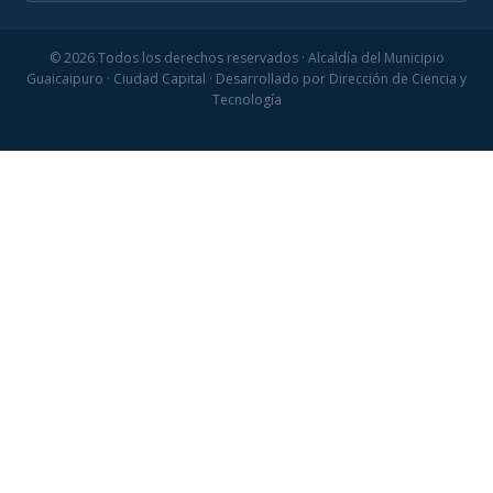
© 2026 Todos los derechos reservados · Alcaldía del Municipio
Guaicaipuro · Ciudad Capital · Desarrollado por Dirección de Ciencia y
Tecnología