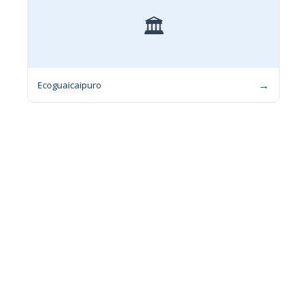
🏛
→
Ecoguaicaipuro