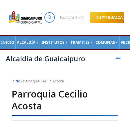
Ir
al
contenido
S@TGUAICA EN
INICIO
ALCALDÍA
INSTITUTOS
TRAMITES
COMUNAS
VEC
▼
▼
▼
▼
Mai
Alcaldía de Guaicaipuro
Men
Inicio
/ Parroquia Cecilio Acosta
Parroquia Cecilio
Acosta