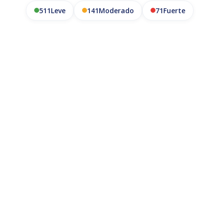
511
Leve
141
Moderado
71
Fuerte