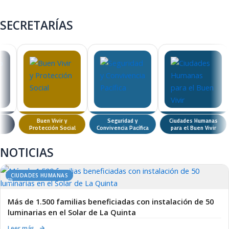
municipio
Ver ahora →
SECRETARÍAS
Buen Vivir y
Seguridad y
Ciudades Humanas
Protección Social
Convivencia Pacífica
para el Buen Vivir
NOTICIAS
CIUDADES HUMANAS
Más de 1.500 familias beneficiadas con instalación de 50
luminarias en el Solar de La Quinta
Leer más…