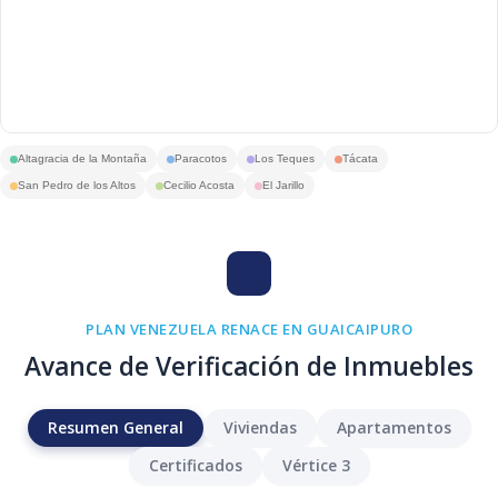
Altagracia de la Montaña
Paracotos
Los Teques
Tácata
San Pedro de los Altos
Cecilio Acosta
El Jarillo
PLAN VENEZUELA RENACE EN GUAICAIPURO
Avance de Verificación de Inmuebles
Resumen General
Viviendas
Apartamentos
Certificados
Vértice 3