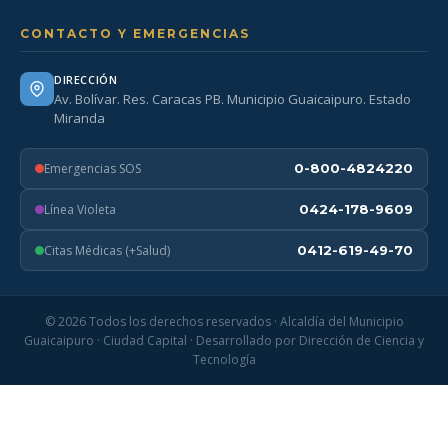
CONTACTO Y EMERGENCIAS
DIRECCIÓN
Av. Bolívar. Res. Caracas PB. Municipio Guaicaipuro. Estado
Miranda
Emergencias SOS
0-800-4824220
Línea Violeta
0424-178-9609
Citas Médicas (+Salud)
0412-619-49-70
© 2026 Todos los derechos reservados · Alcaldía del Municipio
Guaicaipuro · Ciudad Capital · Desarrollado por Dirección de Ciencia y
Tecnología