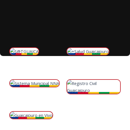
S@TGUAICA
RED Ambulatoria +Salud
Sistema tributario municipal de
Servicios de salud pública
Guaicaipuro
municipal
Ingresar →
Ingresar →
Sistema Municipal NNA
Registro Civil Guaicaipuro
Protección niños, niñas y
Identidad y documentos civiles
adolescentes
oficiales
Ingresar →
Ingresar →
Guaicaipuro en Vivo
Transmisión en vivo oficial del