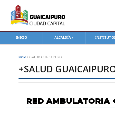
Ir
al
contenido
INICIO
ALCALDÍA
INSTITUTO
▼
Inicio
/ +SALUD GUAICAIPURO
+SALUD GUAICAIPUR
RED AMBULATORIA 