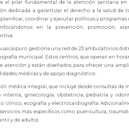
e el pilar fundamental de la atención sanitaria en
n dedicada a garantizar el derecho a la salud de t
planificar, coordinar y ejecutar políticas y programas 
, enfocándonos en la prevención, promoción, ate
ctiva.
Guaicaipuro gestiona una red de 23 ambulatorios dist
ografía municipal. Estos centros, que operan en horar
 de atención y están diseñados para ofrecer una amp
alidades médicas y de apoyo diagnóstico.
ión médica integral, que incluye desde consultas de 
interna, ginecología, obstetricia, pediatría y odont
 clínico, ecografía y electrocardiografía. Adicionalm
servicios más específicos como puericultura, traumat
til y de adulto).