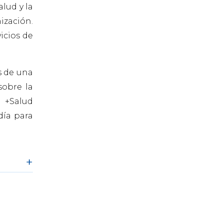
lud y la
ización.
icios de
s de una
sobre la
n +Salud
día para