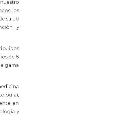
 nuestro
odos los
de salud
nción y
ribuidos
ios de 8
lia gama
medicina
ología),
ente, en
ología y