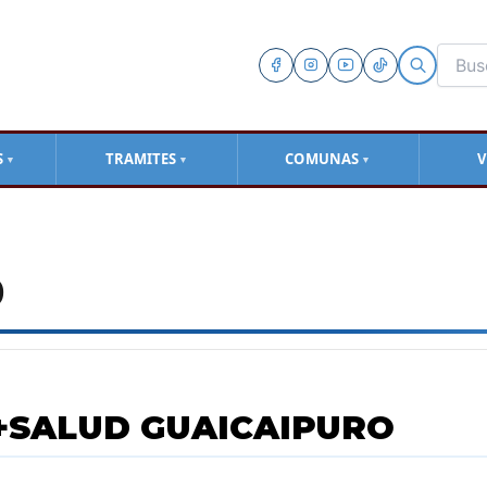
S
TRAMITES
COMUNAS
V
▼
▼
▼
O
+SALUD GUAICAIPURO