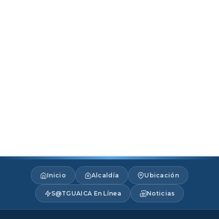
Inicio
Alcaldía
Ubicación
S@TGUAICA En Línea
Noticias