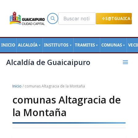
Ir
al
contenido
S@TGUAICA EN
INICIO
ALCALDÍA
INSTITUTOS
TRAMITES
COMUNAS
VEC
▼
▼
▼
▼
Mai
Alcaldía de Guaicaipuro
Men
Inicio
/ comunas Altagracia de la Montaña
comunas Altagracia de
la Montaña