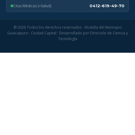
Citas Médicas (+Salud)
0412-619-49-70
© 2026 Todos los derechos reservados · Alcaldía del Municipio
Guaicaipuro · Ciudad Capital · Desarrollado por Dirección de Ciencia y
Tecnología