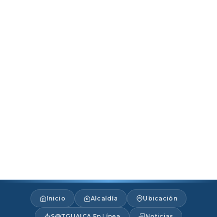
Inicio
Alcaldía
Ubicación
S@TGUAICA En Línea
Noticias