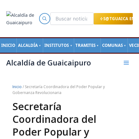
Ir
al
contenido
S@TGUAICA EN L
INICIO
ALCALDÍA
INSTITUTOS
TRAMITES
COMUNAS
VEC
▼
▼
▼
▼
Mai
Alcaldía de Guaicaipuro
Men
Inicio
/ Secretaría Coordinadora del Poder Popular y
Gobernanza Revolucionaria
Secretaría
Coordinadora del
Poder Popular y