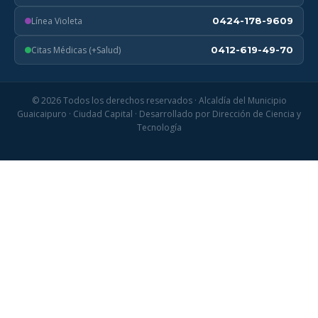
Línea Violeta
0424-178-9609
Citas Médicas (+Salud)
0412-619-49-70
© 2026 Todos los derechos reservados · Alcaldía del Municipio
Guaicaipuro · Ciudad Capital · Desarrollado por Dirección de Ciencia y
Tecnología