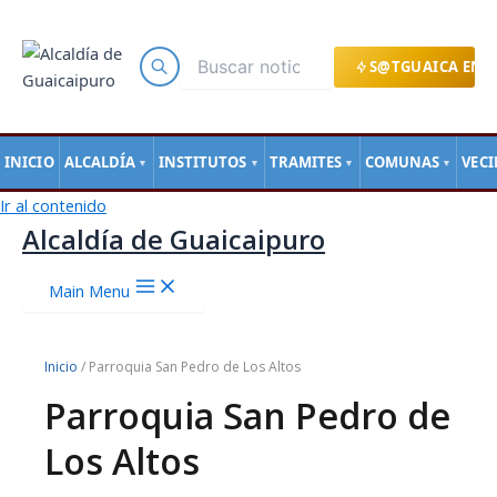
S@TGUAICA EN L
INICIO
ALCALDÍA
INSTITUTOS
TRAMITES
COMUNAS
VEC
▼
▼
▼
▼
Ir al contenido
Alcaldía de Guaicaipuro
Main Menu
Inicio
/ Parroquia San Pedro de Los Altos
Parroquia San Pedro de
Los Altos