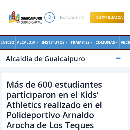
Ir
al
contenido
S@TGUAICA EN
INICIO
ALCALDÍA
INSTITUTOS
TRAMITES
COMUNAS
VEC
▼
▼
▼
▼
Navegación
Mai
Alcaldía de Guaicaipuro
de
Men
entradas
Más de 600 estudiantes
participaron en el Kids’
Athletics realizado en el
Polideportivo Arnaldo
Arocha de Los Teques