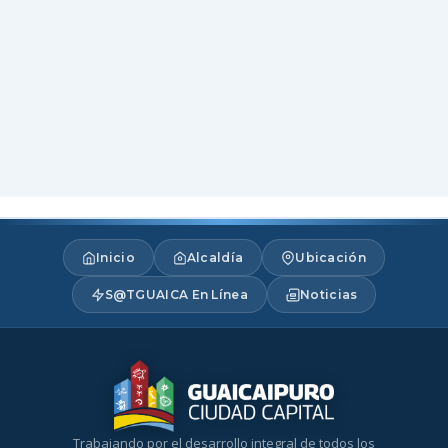
Inicio
Alcaldía
Ubicación
S@TGUAICA En Línea
Noticias
Trabajando por el desarrollo integral de todos los