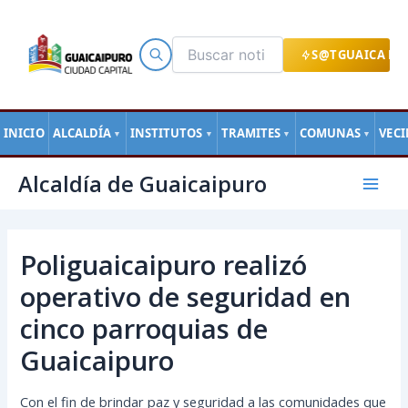
Ir
al
contenido
S@TGUAICA EN
INICIO
ALCALDÍA
INSTITUTOS
TRAMITES
COMUNAS
VEC
▼
▼
▼
▼
Navegación
Mai
Alcaldía de Guaicaipuro
de
Men
entradas
Poliguaicaipuro realizó
operativo de seguridad en
cinco parroquias de
Guaicaipuro
Con el fin de brindar paz y seguridad a las comunidades que