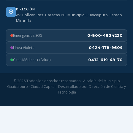
DIRECCIÓN
Av. Bolívar. Res. Caracas PB. Municipio Guaicaipuro. Estado
Miranda
Emergencias SOS
0-800-4824220
Línea Violeta
0424-178-9609
Citas Médicas (+Salud)
0412-619-49-70
© 2026 Todos los derechos reservados · Alcaldía del Municipio
Guaicaipuro · Ciudad Capital · Desarrollado por Dirección de Ciencia y
Tecnología