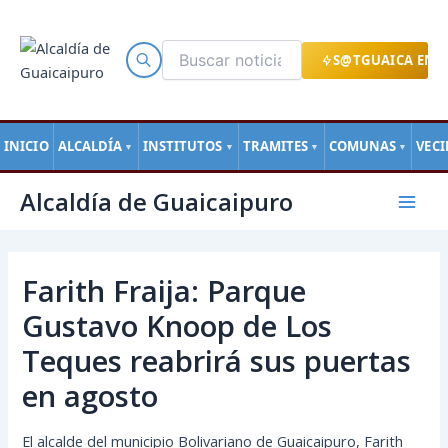
Ir
al
contenido
S@TGUAICA EN L
INICIO
ALCALDÍA
INSTITUTOS
TRAMITES
COMUNAS
VEC
▼
▼
▼
▼
Navegación
Mai
Alcaldía de Guaicaipuro
de
Men
entradas
Farith Fraija: Parque
Gustavo Knoop de Los
Teques reabrirá sus puertas
en agosto
El alcalde del municipio Bolivariano de Guaicaipuro, Farith