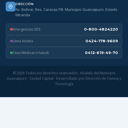
DIRECCIÓN
Av. Bolívar. Res. Caracas PB. Municipio Guaicaipuro. Estado
Miranda
Emergencias SOS
0-800-4824220
Línea Violeta
0424-178-9609
Citas Médicas (+Salud)
0412-619-49-70
© 2026 Todos los derechos reservados · Alcaldía del Municipio
Guaicaipuro · Ciudad Capital · Desarrollado por Dirección de Ciencia y
Tecnología