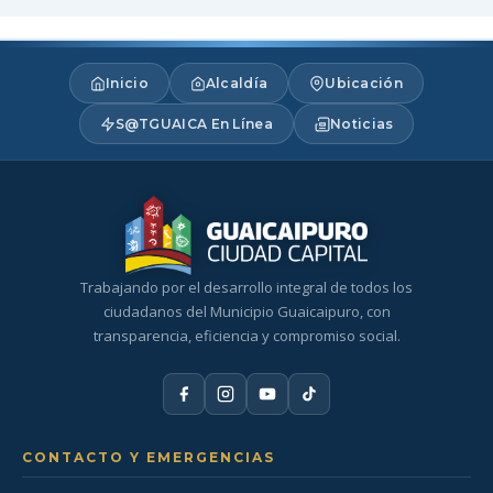
Inicio
Alcaldía
Ubicación
S@TGUAICA En Línea
Noticias
Trabajando por el desarrollo integral de todos los
ciudadanos del Municipio Guaicaipuro, con
transparencia, eficiencia y compromiso social.
CONTACTO Y EMERGENCIAS