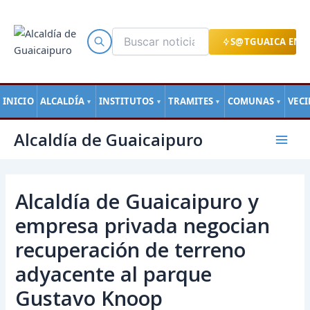
Ir
al
contenido
S@TGUAICA EN L
INICIO
ALCALDÍA
INSTITUTOS
TRAMITES
COMUNAS
VEC
▼
▼
▼
▼
Navegación
Mai
Alcaldía de Guaicaipuro
de
Men
entradas
Alcaldía de Guaicaipuro y
empresa privada negocian
recuperación de terreno
adyacente al parque
Gustavo Knoop