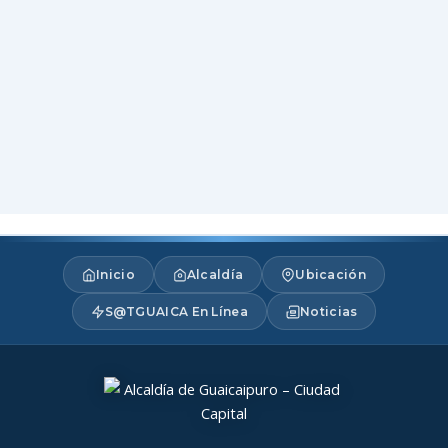
Inicio
Alcaldía
Ubicación
S@TGUAICA En Línea
Noticias