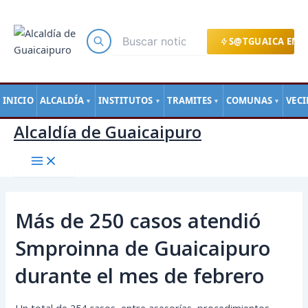
Main
Ir
Navegación
Menu
al
de
contenido
entradas
S@TGUAICA EN L
INICIO
ALCALDÍA
INSTITUTOS
TRAMITES
COMUNAS
VEC
▼
▼
▼
▼
Alcaldía de Guaicaipuro
Más de 250 casos atendió
Smproinna de Guaicaipuro
durante el mes de febrero
Un total de 254 casos, entre asesorías, procedimientos