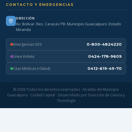
CONTACTO Y EMERGENCIAS
DIRECCIÓN
Av. Bolívar. Res. Caracas PB. Municipio Guaicaipuro. Estado
Miranda
Emergencias SOS
0-800-4824220
Línea Violeta
0424-178-9609
Citas Médicas (+Salud)
0412-619-49-70
© 2026 Todos los derechos reservados · Alcaldía del Municipio
Guaicaipuro · Ciudad Capital · Desarrollado por Dirección de Ciencia y
Tecnología