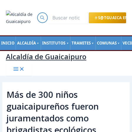
Main
Ir
Navegación
Menu
al
de
contenido
entradas
S@TGUAICA EN L
INICIO
ALCALDÍA
INSTITUTOS
TRAMITES
COMUNAS
VEC
▼
▼
▼
▼
Alcaldía de Guaicaipuro
Más de 300 niños
guaicaipureños fueron
juramentados como
brigadistas ecológicos