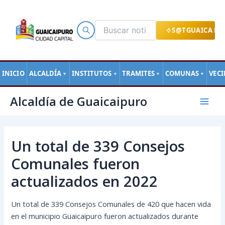
Ir
al
contenido
S@TGUAICA EN
INICIO
ALCALDÍA
INSTITUTOS
TRAMITES
COMUNAS
VEC
▼
▼
▼
▼
Navegación
Mai
Alcaldía de Guaicaipuro
de
Men
entradas
Un total de 339 Consejos
Comunales fueron
actualizados en 2022
Un total de 339 Consejos Comunales de 420 que hacen vida
en el municipio Guaicaipuro fueron actualizados durante