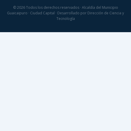
© 2026 Todos los derechos reservados · Alcaldía del Municipio
Guaicaipuro · Ciudad Capital · Desarrollado por Dirección de Ciencia y
Tecnología