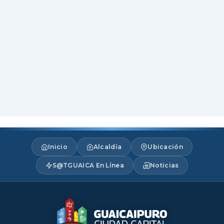
Inicio
Alcaldía
Ubicación
S@TGUAICA En Línea
Noticias