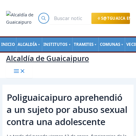
Main
Ir
Navegación
Menu
al
de
contenido
entradas
S@TGUAICA EN L
INICIO
ALCALDÍA
INSTITUTOS
TRAMITES
COMUNAS
VEC
▼
▼
▼
▼
Alcaldía de Guaicaipuro
Poliguaicaipuro aprehendió
a un sujeto por abuso sexual
contra una adolescente
La tarde del pasado viernes 13 de enero, funcionarios de la