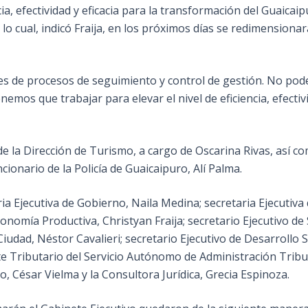
ncia, efectividad y eficacia para la transformación del Guaica
a lo cual, indicó Fraija, en los próximos días se redimensiona
res de procesos de seguimiento y control de gestión. No p
os que trabajar para elevar el nivel de eficiencia, efectivi
de la Dirección de Turismo, a cargo de Oscarina Rivas, así c
ionario de la Policía de Guaicaipuro, Alí Palma.
ia Ejecutiva de Gobierno, Naila Medina; secretaria Ejecutiva
onomía Productiva, Christyan Fraija; secretario Ejecutivo d
Ciudad, Néstor Cavalieri; secretario Ejecutivo de Desarrollo S
ributario del Servicio Autónomo de Administración Tributar
o, César Vielma y la Consultora Jurídica, Grecia Espinoza.