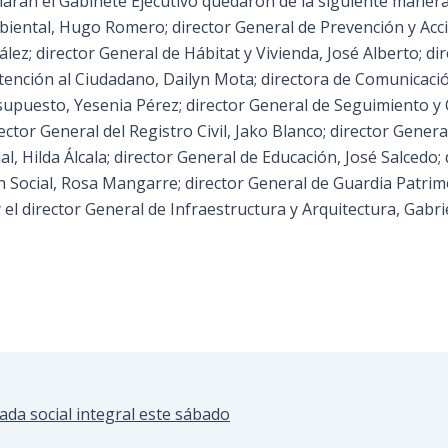
marán el Gabinete Ejecutivo quedaron de la siguiente manera
mbiental, Hugo Romero; director General de Prevención y Ac
lez; director General de Hábitat y Vivienda, José Alberto; d
Atención al Ciudadano, Dailyn Mota; directora de Comunicaci
supuesto, Yesenia Pérez; director General de Seguimiento y 
ector General del Registro Civil, Jako Blanco; director Gener
, Hilda Álcala; director General de Educación, José Salcedo;
n Social, Rosa Mangarre; director General de Guardia Patri
el director General de Infraestructura y Arquitectura, Gabrie
ada social integral este sábado