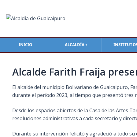
Ir
Navegación
al
de
contenido
entradas
INICIO
ALCALDÍA
INSTITUTO
▼
Alcalde Farith Fraija prese
El alcalde del municipio Bolivariano de Guaicaipuro, F
durante el período 2023, al tiempo que presentó tres 
Desde
los espacios abiertos de la Casa de las Artes T
resoluciones administrativas a cada secretario y direc
Durante su intervención felicitó y agradeció a todo su e