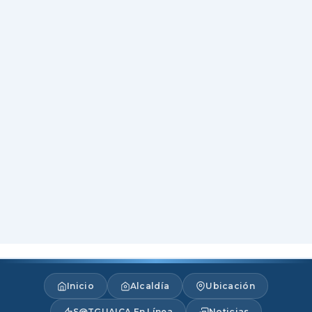
Inicio
Alcaldía
Ubicación
S@TGUAICA En Línea
Noticias