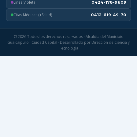
Línea Violeta
0424-178-9609
Citas Médicas (+Salud)
0412-619-49-70
© 2026 Todos los derechos reservados · Alcaldía del Municipio
Guaicaipuro · Ciudad Capital · Desarrollado por Dirección de Ciencia y
Tecnología