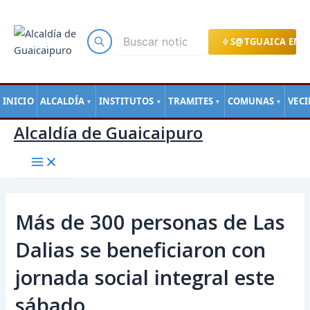
Main
Ir
Navegación
Menu
al
de
contenido
entradas
S@TGUAICA EN L
INICIO
ALCALDÍA
INSTITUTOS
TRAMITES
COMUNAS
VEC
▼
▼
▼
▼
Alcaldía de Guaicaipuro
Más de 300 personas de Las
Dalias se beneficiaron con
jornada social integral este
sábado