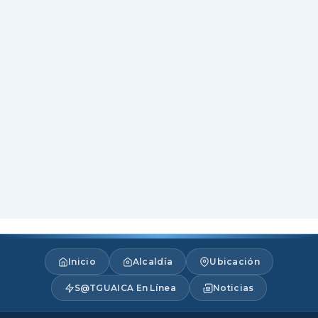
Inicio
Alcaldía
Ubicación
S@TGUAICA En Línea
Noticias