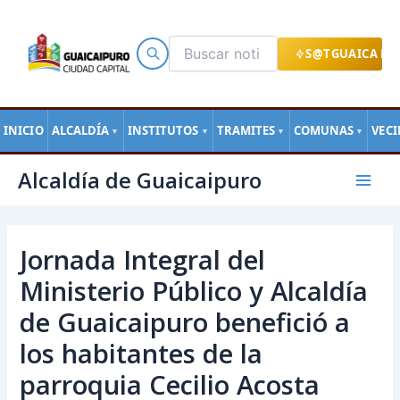
Ir
al
contenido
S@TGUAICA EN
INICIO
ALCALDÍA
INSTITUTOS
TRAMITES
COMUNAS
VEC
▼
▼
▼
▼
Navegación
Mai
Alcaldía de Guaicaipuro
de
Men
entradas
Jornada Integral del
Ministerio Público y Alcaldía
de Guaicaipuro benefició a
los habitantes de la
parroquia Cecilio Acosta