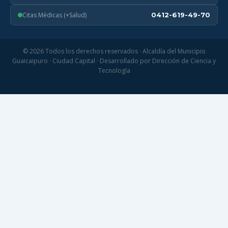
Citas Médicas (+Salud)
0412-619-49-70
© 2026 Todos los derechos reservados · Alcaldía del Municipio
Guaicaipuro · Ciudad Capital · Desarrollado por Dirección de Ciencia y
Tecnología