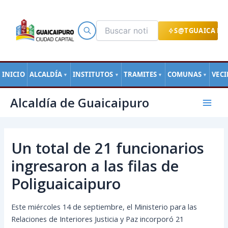
Ir
al
contenido
S@TGUAICA EN
INICIO
ALCALDÍA
INSTITUTOS
TRAMITES
COMUNAS
VEC
▼
▼
▼
▼
Navegación
Mai
Alcaldía de Guaicaipuro
de
Men
entradas
Un total de 21 funcionarios
ingresaron a las filas de
Poliguaicaipuro
Este miércoles 14 de septiembre, el Ministerio para las
Relaciones de Interiores Justicia y Paz incorporó 21