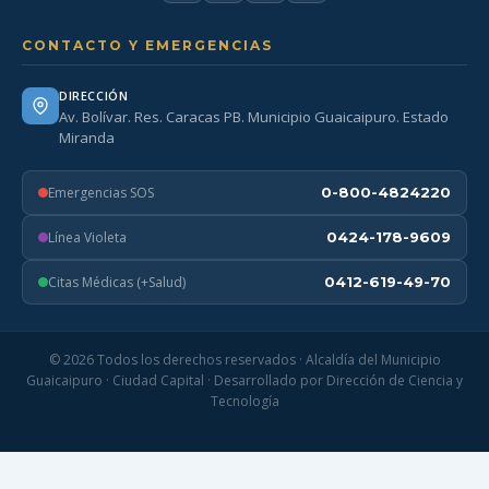
CONTACTO Y EMERGENCIAS
DIRECCIÓN
Av. Bolívar. Res. Caracas PB. Municipio Guaicaipuro. Estado
Miranda
Emergencias SOS
0-800-4824220
Línea Violeta
0424-178-9609
Citas Médicas (+Salud)
0412-619-49-70
© 2026 Todos los derechos reservados · Alcaldía del Municipio
Guaicaipuro · Ciudad Capital · Desarrollado por Dirección de Ciencia y
Tecnología