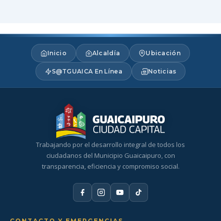
Inicio
Alcaldía
Ubicación
S@TGUAICA En Línea
Noticias
Trabajando por el desarrollo integral de todos los
ciudadanos del Municipio Guaicaipuro, con
transparencia, eficiencia y compromiso social.
CONTACTO Y EMERGENCIAS