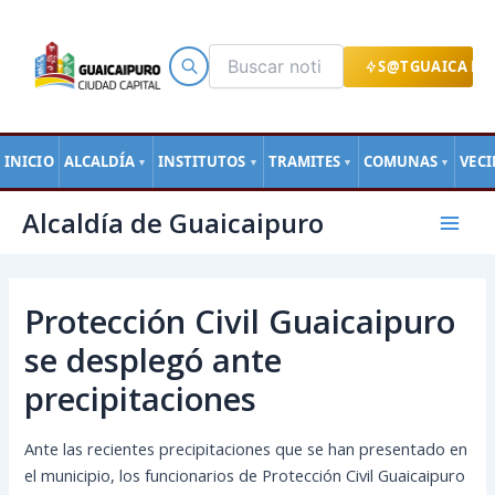
Ir
al
contenido
S@TGUAICA EN
INICIO
ALCALDÍA
INSTITUTOS
TRAMITES
COMUNAS
VEC
▼
▼
▼
▼
Navegación
Mai
Alcaldía de Guaicaipuro
de
Men
entradas
Protección Civil Guaicaipuro
se desplegó ante
precipitaciones
Ante las recientes precipitaciones que se han presentado en
el municipio, los funcionarios de Protección Civil Guaicaipuro