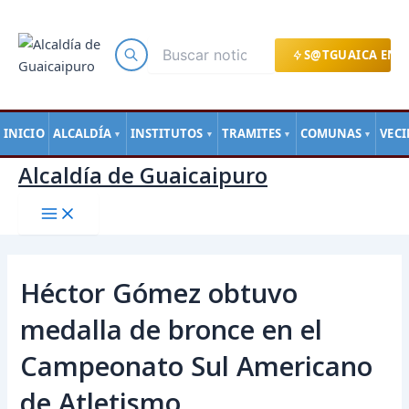
Main
Ir
Navegación
Menu
al
de
contenido
entradas
S@TGUAICA EN L
INICIO
ALCALDÍA
INSTITUTOS
TRAMITES
COMUNAS
VEC
▼
▼
▼
▼
Alcaldía de Guaicaipuro
Héctor Gómez obtuvo
medalla de bronce en el
Campeonato Sul Americano
de Atletismo