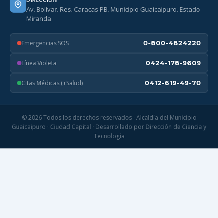
Av. Bolívar. Res. Caracas PB. Municipio Guaicaipuro. Estado
Miranda
Emergencias SOS
0-800-4824220
Línea Violeta
0424-178-9609
Citas Médicas (+Salud)
0412-619-49-70
© 2026 Todos los derechos reservados · Alcaldía del Municipio
Guaicaipuro · Ciudad Capital · Desarrollado por Dirección de Ciencia y
Tecnología