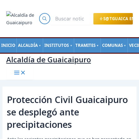
Main
Ir
Navegación
Menu
al
de
contenido
entradas
S@TGUAICA EN L
INICIO
ALCALDÍA
INSTITUTOS
TRAMITES
COMUNAS
VEC
▼
▼
▼
▼
Alcaldía de Guaicaipuro
Protección Civil Guaicaipuro
se desplegó ante
precipitaciones
Ante las recientes precipitaciones que se han presentado en