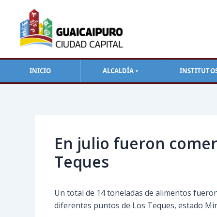
Ir
al
contenido
INICIO
ALCALDÍA
INSTITUTO
▼
Navegación
de
entradas
En julio fueron comer
Teques
Un total de 14 toneladas de alimentos fueron
diferentes puntos de Los Teques, estado Mi