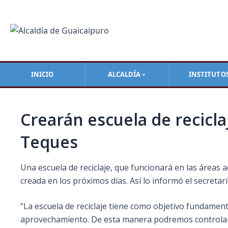
Ir
Navegación
al
de
contenido
entradas
INICIO
ALCALDÍA
INSTITUTO
▼
Crearán escuela de recicla
Teques
Una escuela de reciclaje, que funcionará en las áreas a
creada en los próximos días. Así lo informó el secreta
“La escuela de reciclaje tiene como objetivo fundamen
aprovechamiento. De esta manera podremos controlar el