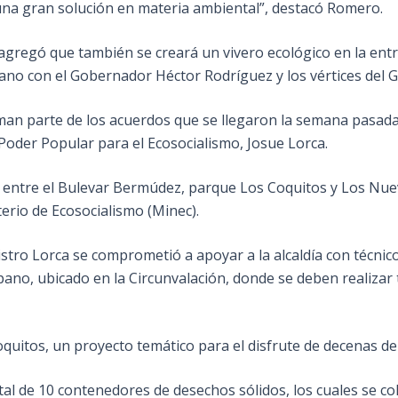
una gran solución en materia ambiental”, destacó Romero.
 agregó que también se creará un vivero ecológico en la ent
mano con el Gobernador Héctor Rodríguez y los vértices del 
man parte de los acuerdos que se llegaron la semana pasad
del Poder Popular para el Ecosocialismo, Josue Lorca.
aje entre el Bulevar Bermúdez, parque Los Coquitos y Los Nue
erio de Ecosocialismo (Minec).
nistro Lorca se comprometió a apoyar a la alcaldía con técni
pano, ubicado en la Circunvalación, donde se deben realizar
oquitos, un proyecto temático para el disfrute de decenas d
l de 10 contenedores de desechos sólidos, los cuales se col