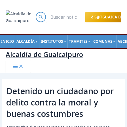
Main
Ir
Navegación
Menu
al
de
contenido
entradas
S@TGUAICA EN L
INICIO
ALCALDÍA
INSTITUTOS
TRAMITES
COMUNAS
VEC
▼
▼
▼
▼
Alcaldía de Guaicaipuro
Detenido un ciudadano por
delito contra la moral y
buenas costumbres
Tras recibir diversas denuncias por medio de las redes