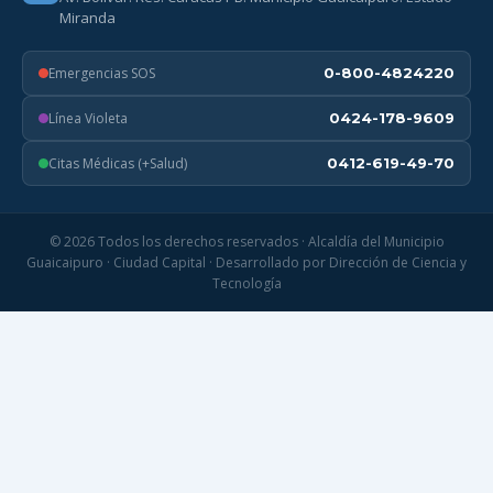
Miranda
Emergencias SOS
0-800-4824220
Línea Violeta
0424-178-9609
Citas Médicas (+Salud)
0412-619-49-70
© 2026 Todos los derechos reservados · Alcaldía del Municipio
Guaicaipuro · Ciudad Capital · Desarrollado por Dirección de Ciencia y
Tecnología