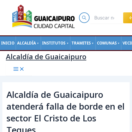
Main
Ir
Navegación
Menu
al
de
contenido
entradas
INICIO
ALCALDÍA
INSTITUTOS
TRAMITES
COMUNAS
VEC
▼
▼
▼
▼
Alcaldía de Guaicaipuro
Alcaldía de Guaicaipuro
atenderá falla de borde en el
sector El Cristo de Los
Teques