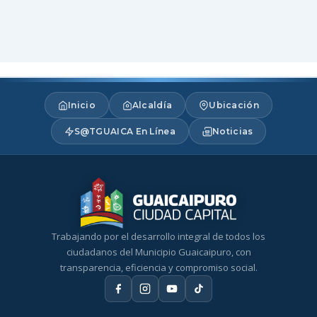
Inicio
Alcaldía
Ubicación
S@TGUAICA En Línea
Noticias
Trabajando por el desarrollo integral de todos los
ciudadanos del Municipio Guaicaipuro, con
transparencia, eficiencia y compromiso social.