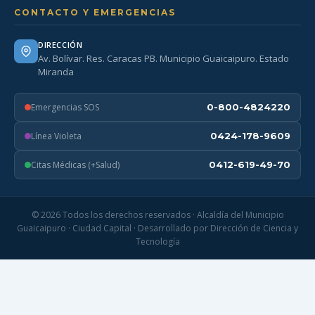
CONTACTO Y EMERGENCIAS
DIRECCIÓN
Av. Bolívar. Res. Caracas PB. Municipio Guaicaipuro. Estado
Miranda
Emergencias SOS
0-800-4824220
Línea Violeta
0424-178-9609
Citas Médicas (+Salud)
0412-619-49-70
© 2026 Todos los derechos reservados · Alcaldía del Municipio
Guaicaipuro · Ciudad Capital · Desarrollado por Dirección de Ciencia y
Tecnología