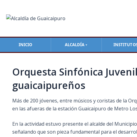
Ir
Navegación
al
de
contenido
entradas
INICIO
ALCALDÍA
INSTITUTO
▼
Orquesta Sinfónica Juvenil
guaicaipureños
Más de 200 jóvenes, entre músicos y coristas de la Orq
en las afueras de la estación Guaicaipuro de Metro L
En la actividad estuvo presente el alcalde del Municipi
señalando que son pieza fundamental para el desarrollo 