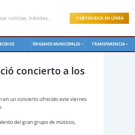
S@TGUAICA EN LÍNEA
ECINOS
ÓRGANOS MUNICIPALES
TRANSPARENCIA
▼
▼
ció concierto a los
n en un concierto ofrecido este viernes
.
 talento del gran grupo de músicos,