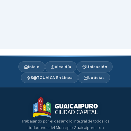
Inicio
Alcaldía
Ubicación
S@TGUAICA En Línea
Noticias
Trabajando por el desarrollo integral de todos los
ciudadanos del Municipio Guaicaipuro, con