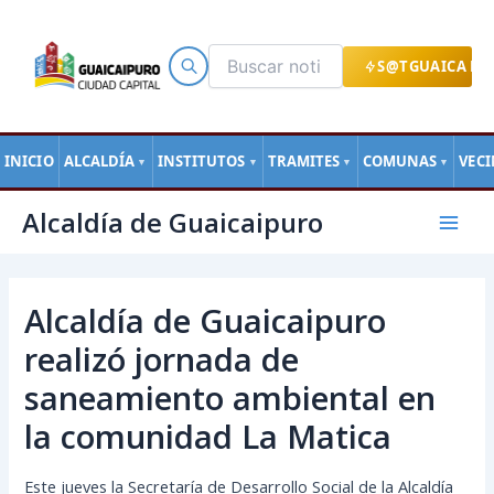
Ir
al
contenido
S@TGUAICA EN
INICIO
ALCALDÍA
INSTITUTOS
TRAMITES
COMUNAS
VEC
▼
▼
▼
▼
Navegación
Mai
Alcaldía de Guaicaipuro
de
Men
entradas
Alcaldía de Guaicaipuro
realizó jornada de
saneamiento ambiental en
la comunidad La Matica
Este jueves la Secretaría de Desarrollo Social de la Alcaldía