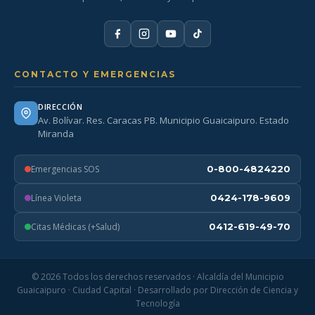
CONTACTO Y EMERGENCIAS
DIRECCIÓN
Av. Bolívar. Res. Caracas PB. Municipio Guaicaipuro. Estado
Miranda
Emergencias SOS
0-800-4824220
Línea Violeta
0424-178-9609
Citas Médicas (+Salud)
0412-619-49-70
© 2026 Todos los derechos reservados · Alcaldía del Municipio
Guaicaipuro · Ciudad Capital · Desarrollado por Dirección de Ciencia y
Tecnología