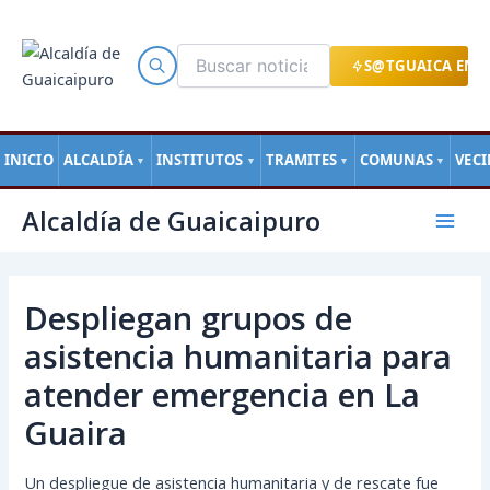
Ir
al
contenido
S@TGUAICA EN L
INICIO
ALCALDÍA
INSTITUTOS
TRAMITES
COMUNAS
VEC
▼
▼
▼
▼
Navegación
Mai
Alcaldía de Guaicaipuro
de
Men
entradas
Despliegan grupos de
asistencia humanitaria para
atender emergencia en La
Guaira
Un despliegue de asistencia humanitaria y de rescate fue