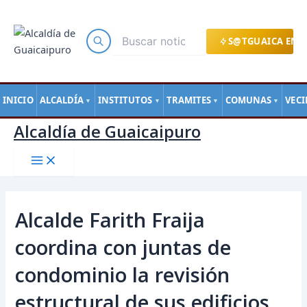
Main
Ir
Navegación
Menu
al
de
contenido
entradas
S@TGUAICA EN L
INICIO
ALCALDÍA
INSTITUTOS
TRAMITES
COMUNAS
VEC
▼
▼
▼
▼
Alcaldía de Guaicaipuro
Alcalde Farith Fraija
coordina con juntas de
condominio la revisión
estructural de sus edificios