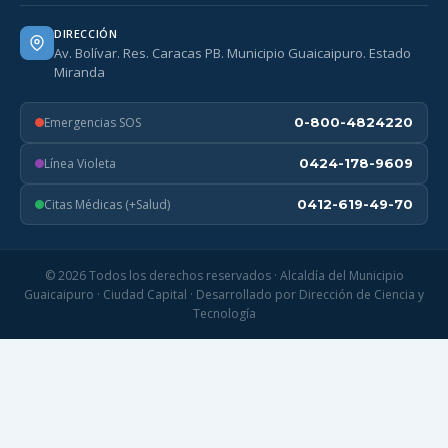
DIRECCIÓN
Av. Bolívar. Res. Caracas PB. Municipio Guaicaipuro. Estado
Miranda
Emergencias SOS
0-800-4824220
Línea Violeta
0424-178-9609
Citas Médicas (+Salud)
0412-619-49-70
© 2026 Todos los derechos reservados · Alcaldía del Municipio
Guaicaipuro · Ciudad Capital · Desarrollado por Dirección de Ciencia y
Tecnología