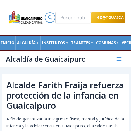
Ir
al
contenido
S@TGUAICA EN
INICIO
ALCALDÍA
INSTITUTOS
TRAMITES
COMUNAS
VEC
▼
▼
▼
▼
Navegación
Mai
Alcaldía de Guaicaipuro
de
Men
entradas
Alcalde Farith Fraija refuerza
protección de la infancia en
Guaicaipuro
A fin de garantizar la integridad física, mental y jurídica de la
infancia y la adolescencia en Guaicaipuro, el alcalde Farith