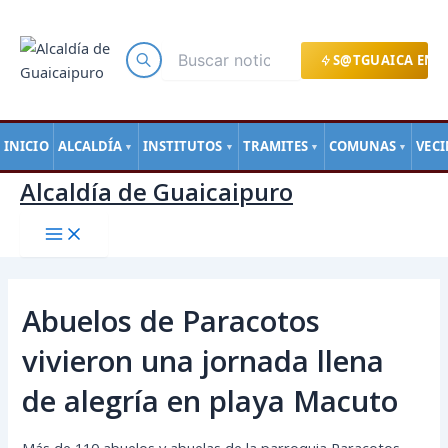
Main
Ir
Navegación
Menu
al
de
contenido
entradas
S@TGUAICA EN L
INICIO
ALCALDÍA
INSTITUTOS
TRAMITES
COMUNAS
VEC
▼
▼
▼
▼
Alcaldía de Guaicaipuro
Abuelos de Paracotos
vivieron una jornada llena
de alegría en playa Macuto
Más de 110 abuelos y abuelas de la parroquia Paracotos