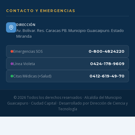
CONTACTO Y EMERGENCIAS
DIRECCIÓN
Av. Bolívar. Res. Caracas PB. Municipio Guaicaipuro. Estado
Miranda
Emergencias SOS
0-800-4824220
Línea Violeta
0424-178-9609
Citas Médicas (+Salud)
0412-619-49-70
© 2026 Todos los derechos reservados · Alcaldía del Municipio
Guaicaipuro · Ciudad Capital · Desarrollado por Dirección de Ciencia y
Tecnología