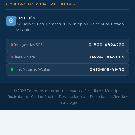
CONTACTO Y EMERGENCIAS
DIRECCIÓN
Av. Bolívar. Res. Caracas PB. Municipio Guaicaipuro. Estado
Miranda
Emergencias SOS
0-800-4824220
Línea Violeta
0424-178-9609
Citas Médicas (+Salud)
0412-619-49-70
© 2026 Todos los derechos reservados · Alcaldía del Municipio
Guaicaipuro · Ciudad Capital · Desarrollado por Dirección de Ciencia y
Tecnología