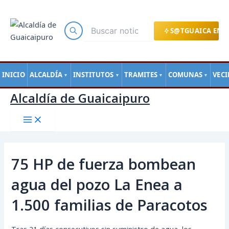
Main
Ir
Navegación
Menu
al
de
contenido
entradas
S@TGUAICA EN L
INICIO
ALCALDÍA
INSTITUTOS
TRAMITES
COMUNAS
VEC
▼
▼
▼
▼
Alcaldía de Guaicaipuro
75 HP de fuerza bombean
agua del pozo La Enea a
1.500 familias de Paracotos
Tras 21 días consecutivos sin suministro de agua, los