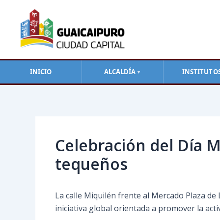
Ir
al
contenido
INICIO
ALCALDÍA
INSTITUTO
▼
Navegación
de
entradas
Celebración del Día M
tequeños
La calle Miquilén frente al Mercado Plaza de
iniciativa global orientada a promover la acti