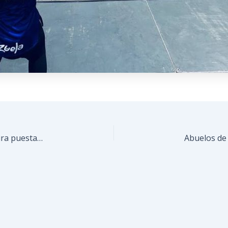
Guaicaipuro encendió su llama deportiva con la mira puesta en el tetracampeonato estudiantil regional