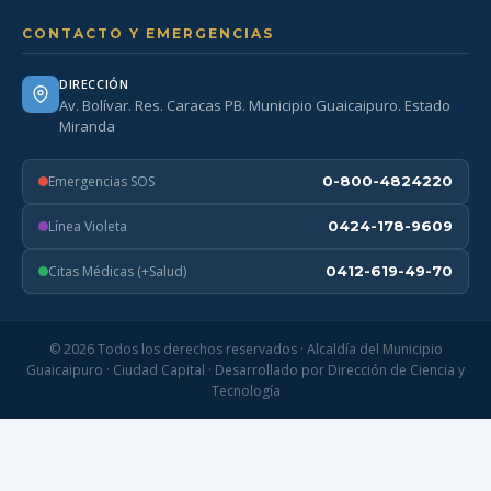
CONTACTO Y EMERGENCIAS
DIRECCIÓN
Av. Bolívar. Res. Caracas PB. Municipio Guaicaipuro. Estado
Miranda
Emergencias SOS
0-800-4824220
Línea Violeta
0424-178-9609
Citas Médicas (+Salud)
0412-619-49-70
© 2026 Todos los derechos reservados · Alcaldía del Municipio
Guaicaipuro · Ciudad Capital · Desarrollado por Dirección de Ciencia y
Tecnología