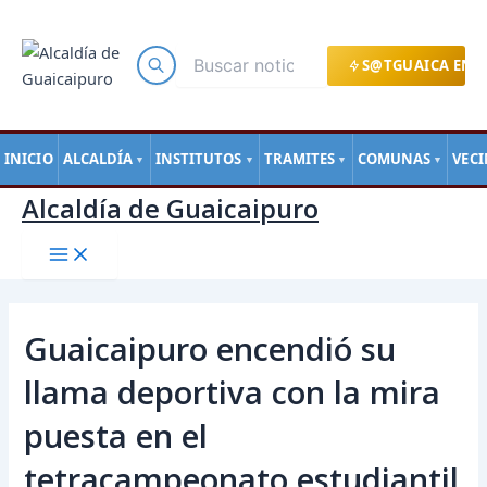
Main
Ir
Navegación
Menu
al
de
contenido
entradas
S@TGUAICA EN L
INICIO
ALCALDÍA
INSTITUTOS
TRAMITES
COMUNAS
VEC
▼
▼
▼
▼
Alcaldía de Guaicaipuro
Guaicaipuro encendió su
llama deportiva con la mira
puesta en el
tetracampeonato estudiantil