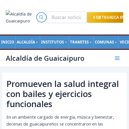
Ir
al
contenido
S@TGUAICA EN L
INICIO
ALCALDÍA
INSTITUTOS
TRAMITES
COMUNAS
VEC
▼
▼
▼
▼
Navegación
Mai
Alcaldía de Guaicaipuro
de
Men
entradas
Promueven la salud integral
con bailes y ejercicios
funcionales
En un ambiente cargado de energía, música y bienestar,
decenas de guaicaipureños se concentraron en las