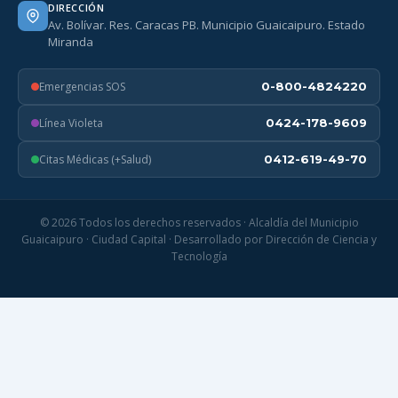
DIRECCIÓN
Av. Bolívar. Res. Caracas PB. Municipio Guaicaipuro. Estado
Miranda
Emergencias SOS
0-800-4824220
Línea Violeta
0424-178-9609
Citas Médicas (+Salud)
0412-619-49-70
© 2026 Todos los derechos reservados · Alcaldía del Municipio
Guaicaipuro · Ciudad Capital · Desarrollado por Dirección de Ciencia y
Tecnología