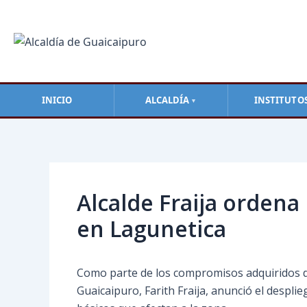
Ir
al
contenido
INICIO
ALCALDÍA
INSTITUTO
▼
Navegación
de
entradas
Alcalde Fraija ordena 
en Lagunetica
Como parte de los compromisos adquiridos dur
Guaicaipuro, Farith Fraija, anunció el despl