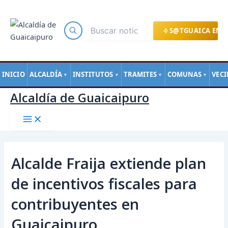
Main
Ir
Navegación
Menu
al
de
contenido
entradas
S@TGUAICA EN L
INICIO
ALCALDÍA
INSTITUTOS
TRAMITES
COMUNAS
VEC
▼
▼
▼
▼
Alcaldía de Guaicaipuro
Alcalde Fraija extiende plan
de incentivos fiscales para
contribuyentes en
Guaicaipuro