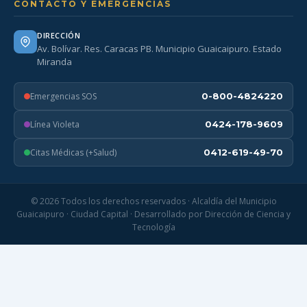
CONTACTO Y EMERGENCIAS
DIRECCIÓN
Av. Bolívar. Res. Caracas PB. Municipio Guaicaipuro. Estado
Miranda
Emergencias SOS
0-800-4824220
Línea Violeta
0424-178-9609
Citas Médicas (+Salud)
0412-619-49-70
© 2026 Todos los derechos reservados · Alcaldía del Municipio
Guaicaipuro · Ciudad Capital · Desarrollado por Dirección de Ciencia y
Tecnología