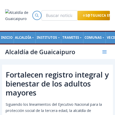
Ir
al
contenido
S@TGUAICA EN L
INICIO
ALCALDÍA
INSTITUTOS
TRAMITES
COMUNAS
VEC
▼
▼
▼
▼
Navegación
Mai
Alcaldía de Guaicaipuro
de
Men
entradas
Fortalecen registro integral y
bienestar de los adultos
mayores
Siguiendo los lineamientos del Ejecutivo Nacional para la
protección social de la tercera edad, la alcaldía de