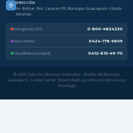
DIRECCIÓN
Av. Bolívar. Res. Caracas PB. Municipio Guaicaipuro. Estado
Miranda
Emergencias SOS
0-800-4824220
Línea Violeta
0424-178-9609
Citas Médicas (+Salud)
0412-619-49-70
© 2026 Todos los derechos reservados · Alcaldía del Municipio
Guaicaipuro · Ciudad Capital · Desarrollado por Dirección de Ciencia y
Tecnología