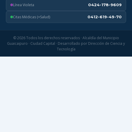
Línea Violeta
0424-178-9609
Citas Médicas (+Salud)
0412-619-49-70
© 2026 Todos los derechos reservados · Alcaldía del Municipio
Guaicaipuro · Ciudad Capital · Desarrollado por Dirección de Ciencia y
Tecnología