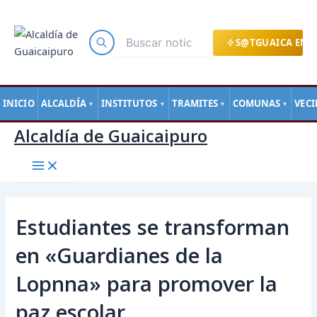
Main
Ir
Navegación
Menu
al
de
contenido
entradas
S@TGUAICA EN L
INICIO
ALCALDÍA
INSTITUTOS
TRAMITES
COMUNAS
VEC
▼
▼
▼
▼
Alcaldía de Guaicaipuro
Estudiantes se transforman
en «Guardianes de la
Lopnna» para promover la
paz escolar