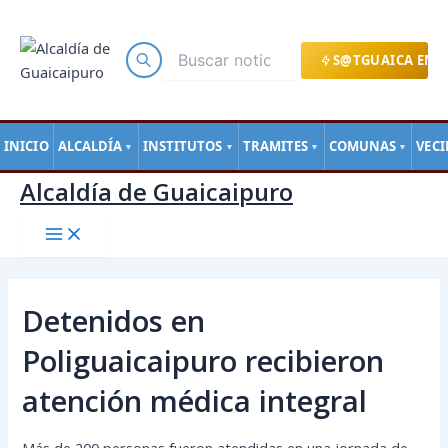
Main
Ir
Navegación
Menu
al
de
contenido
entradas
S@TGUAICA EN L
INICIO
ALCALDÍA
INSTITUTOS
TRAMITES
COMUNAS
VEC
▼
▼
▼
▼
Alcaldía de Guaicaipuro
Detenidos en
Poliguaicaipuro recibieron
atención médica integral
Más de 200 personas fueron atendidas en una jornada de