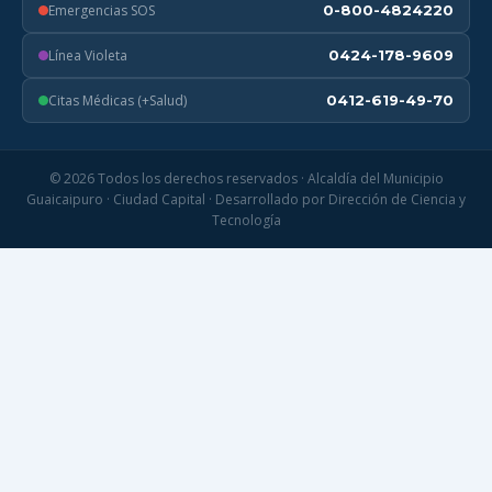
Emergencias SOS
0-800-4824220
Línea Violeta
0424-178-9609
Citas Médicas (+Salud)
0412-619-49-70
© 2026 Todos los derechos reservados · Alcaldía del Municipio
Guaicaipuro · Ciudad Capital · Desarrollado por Dirección de Ciencia y
Tecnología