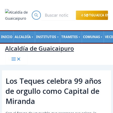
Main
Ir
Navegación
Menu
al
de
contenido
entradas
S@TGUAICA EN L
INICIO
ALCALDÍA
INSTITUTOS
TRAMITES
COMUNAS
VEC
▼
▼
▼
▼
Alcaldía de Guaicaipuro
Los Teques celebra 99 años
de orgullo como Capital de
Miranda
Con el fervor de un pueblo que reconoce sus raíces, la