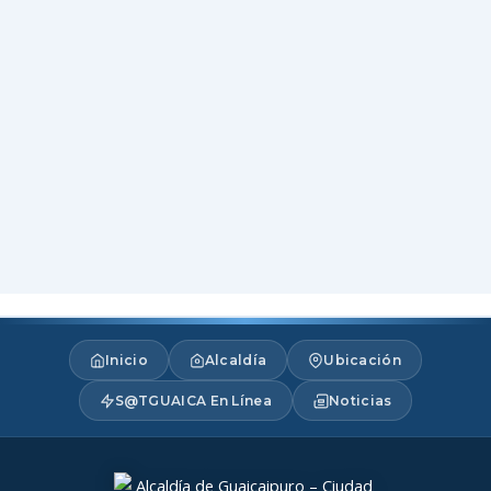
Inicio
Alcaldía
Ubicación
S@TGUAICA En Línea
Noticias