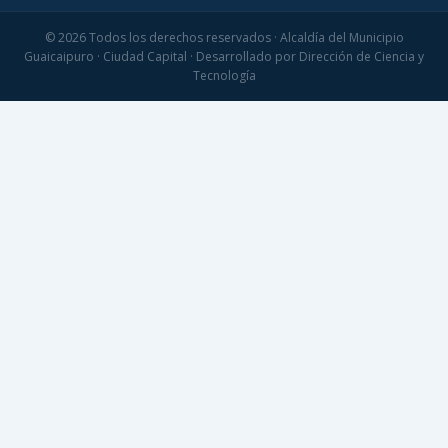
© 2026 Todos los derechos reservados · Alcaldía del Municipio
Guaicaipuro · Ciudad Capital · Desarrollado por Dirección de Ciencia y
Tecnología