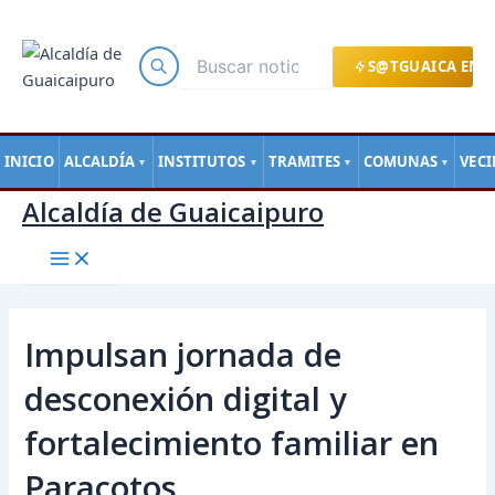
Main
Ir
Navegación
Menu
al
de
contenido
entradas
S@TGUAICA EN L
INICIO
ALCALDÍA
INSTITUTOS
TRAMITES
COMUNAS
VEC
▼
▼
▼
▼
Alcaldía de Guaicaipuro
Impulsan jornada de
desconexión digital y
fortalecimiento familiar en
Paracotos