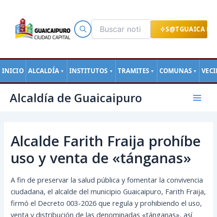
Ir
al
contenido
S@TGUAICA EN
INICIO
ALCALDÍA
INSTITUTOS
TRAMITES
COMUNAS
VEC
▼
▼
▼
▼
Navegación
Mai
Alcaldía de Guaicaipuro
de
Men
entradas
Alcalde Farith Fraija prohíbe
uso y venta de «tánganas»
A fin de preservar la salud pública y fomentar la convivencia
ciudadana, el alcalde del municipio Guaicaipuro, Farith Fraija,
firmó el Decreto 003-2026 que regula y prohibiendo el uso,
venta y distribución de las denominadas «tánganas», así