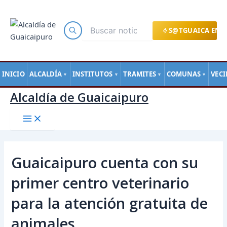
Main
Ir
Navegación
Menu
al
de
contenido
entradas
S@TGUAICA EN L
INICIO
ALCALDÍA
INSTITUTOS
TRAMITES
COMUNAS
VEC
▼
▼
▼
▼
Alcaldía de Guaicaipuro
Guaicaipuro cuenta con su
primer centro veterinario
para la atención gratuita de
animales