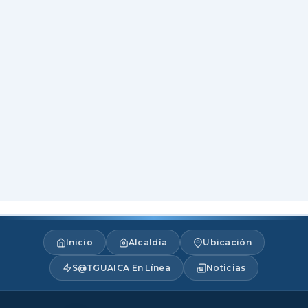
Inicio
Alcaldía
Ubicación
S@TGUAICA En Línea
Noticias