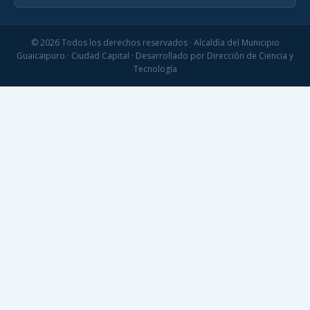
© 2026 Todos los derechos reservados · Alcaldía del Municipio
Guaicaipuro · Ciudad Capital · Desarrollado por Dirección de Ciencia y
Tecnología