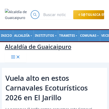
Main
Ir
Navegación
Menu
al
de
contenido
entradas
S@TGUAICA EN L
INICIO
ALCALDÍA
INSTITUTOS
TRAMITES
COMUNAS
VEC
▼
▼
▼
▼
Alcaldía de Guaicaipuro
Vuela alto en estos
Carnavales Ecoturísticos
2026 en El Jarillo
La parroquia El Jarillo rompe esquemas este Carnaval