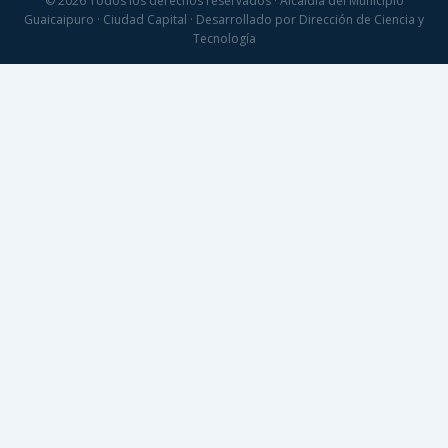
© 2026 Todos los derechos reservados · Alcaldía del Municipio
Guaicaipuro · Ciudad Capital · Desarrollado por Dirección de Ciencia y
Tecnología